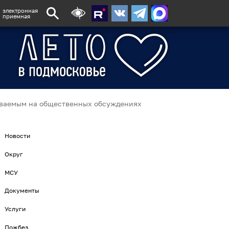
электронная
приемная
иваемым на общественных обсуждениях
Новости
Округ
МСУ
Документы
Услуги
Пожбез