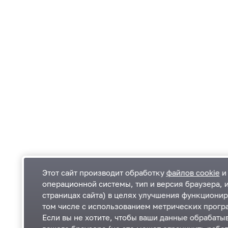
Этот сайт производит обработку
файлов cookie
и 
операционной системы, тип и версия браузера, 
страницах сайта) в целях улучшения функционир
Одинцовский городской округ Московской
К
том числе с использованием метрических програ
области
К
Если вы не хотите, чтобы ваши данные обрабатыв
П
143000, Московская область, г. Одинцово,
П