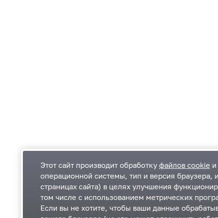
Этот сайт производит обработку
файлов cookie
и 
операционной системы, тип и версия браузера, 
страницах сайта) в целях улучшения функционир
Одинцовский городской округ Московской
К
том числе с использованием метрических програ
области
К
Если вы не хотите, чтобы ваши данные обрабатыв
П
143000, Московская область, г. Одинцово,
П