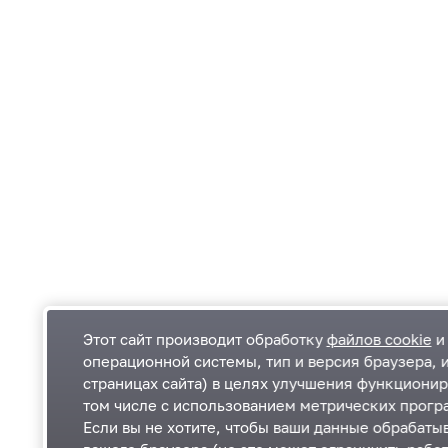
Этот сайт производит обработку
файлов cookie
и 
операционной системы, тип и версия браузера, 
страницах сайта) в целях улучшения функционир
Одинцовский городской округ Московской
К
том числе с использованием метрических програ
области
К
Если вы не хотите, чтобы ваши данные обрабатыв
П
143000, Московская область, г. Одинцово,
П