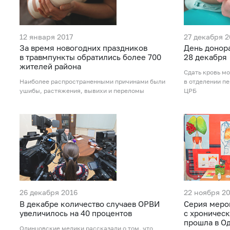
12 января 2017
27 декабря 2
За время новогодних праздников
День донор
в травмпункты обратились более 700
28 декабря
жителей района
Сдать кровь мо
Наиболее распространенными причинами были
в отделении п
ушибы, растяжения, вывихи и переломы
ЦРБ
26 декабря 2016
22 ноября 2
В декабре количество случаев ОРВИ
Серия меро
увеличилось на 40 процентов
с хроничес
прошла в О
Одинцовские медики рассказали о том, что