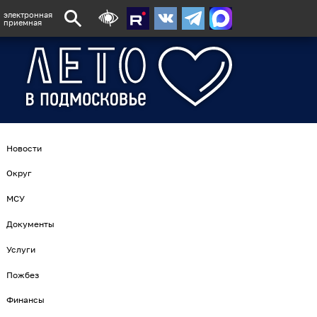
электронная
приемная
Новости
Округ
МСУ
Документы
Услуги
Пожбез
Финансы