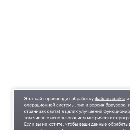
Этот сайт производит обработку
файлов cookie
и 
операционной системы, тип и версия браузера, 
страницах сайта) в целях улучшения функционир
Одинцовский городской округ Московской
К
том числе с использованием метрических програ
области
К
Если вы не хотите, чтобы ваши данные обрабатыв
П
143000, Московская область, г. Одинцово,
П