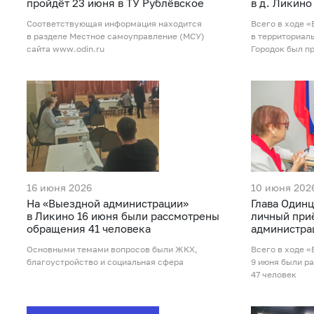
пройдёт 23 июня в ТУ Рублёвское
в д. Ликино
Соответствующая информация находится
Всего в ходе 
в разделе Местное самоуправление (МСУ)
в территориал
сайта www.odin.ru
Городок был пр
16 июня 2026
10 июня 202
На «Выездной администрации»
Глава Одинц
в Ликино 16 июня были рассмотрены
личный при
обращения 41 человека
администра
Основными темами вопросов были ЖКХ,
Всего в ходе 
благоустройство и социальная сфера
9 июня были р
47 человек