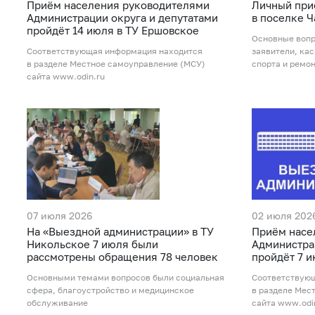
Приём населения руководителями
Личный при
Администрации округа и депутатами
в поселке 
пройдёт 14 июля в ТУ Ершовское
Основные вопр
Соответствующая информация находится
заявители, ка
в разделе Местное самоуправление (МСУ)
спорта и ремон
сайта www.odin.ru
07 июля 2026
02 июля 202
На «Выездной администрации» в ТУ
Приём насе
Никольское 7 июля были
Администра
рассмотрены обращения 78 человек
пройдёт 7 и
Основными темами вопросов были социальная
Соответствую
сфера, благоустройство и медицинское
в разделе Мес
обслуживание
сайта www.odi