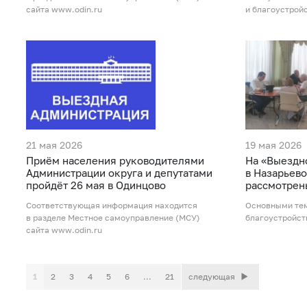
сайта www.odin.ru
и благоустрой
21 мая 2026
19 мая 2026
Приём населения руководителями
На «Выездн
Администрации округа и депутатами
в Назарьево
пройдёт 26 мая в Одинцово
рассмотрен
Соответствующая информация находится
Основными тем
в разделе Местное самоуправление (МСУ)
благоустройст
сайта www.odin.ru
1
2
3
4
5
6
...
21
следующая