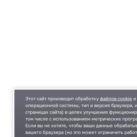
Этот сайт производит обработку
файлов cookie
и 
операционной системы, тип и версия браузера, 
страницах сайта) в целях улучшения функционир
Одинцовский городской округ Московской
К
том числе с использованием метрических програ
области
К
Если вы не хотите, чтобы ваши данные обрабатыв
П
143000, Московская область, г. Одинцово,
П
вашего браузера (но это может ограничить работ
ул. Маршала Жукова, д. 28
+7 495 181-90-00