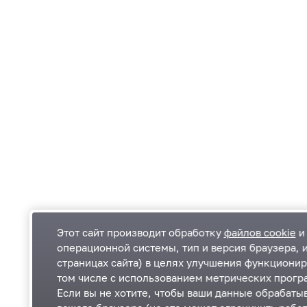
Этот сайт производит обработку
файлов cookie
и 
операционной системы, тип и версия браузера, 
страницах сайта) в целях улучшения функционир
Одинцовский городской округ Московской
К
том числе с использованием метрических програ
области
К
Если вы не хотите, чтобы ваши данные обрабатыв
П
143000, Московская область, г. Одинцово,
П