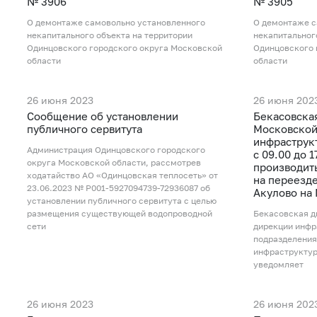
№ 3906
№ 3905
О демонтаже самовольно установленного
О демонтаже с
некапитального объекта на территории
некапитальног
Одинцовского городского округа Московской
Одинцовского 
области
области
26 июня 2023
26 июня 202
Сообщение об установлении
Бекасовска
публичного сервитута
Московской
инфраструк
Администрация Одинцовского городского
с 09.00 до 
округа Московской области, рассмотрев
производит
ходатайство АО «Одинцовская теплосеть» от
на переезде
23.06.2023 № P001-5927094739-72936087 об
Акулово на
установлении публичного сервитута с целью
размещения существующей водопроводной
Бекасовская д
сети
дирекции инфр
подразделения
инфраструкту
уведомляет
26 июня 2023
26 июня 202