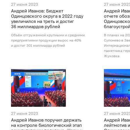
27 июня 2023
27 июня 202
Андрей Иванов: Бюджет
Андрей Ива
Одинцовского округа в 2022 году
отчете обо
увеличился на треть и достиг
Одинцовско
36 миллиардов рублей
благоустро
Объём отгруженной крупными и средними
В планах на 20
предприятиями продукции вырос на 40%
Супонево в Зв
и достиг 301 миллиарда рублей
Интернационал
памятника гер
Жуковка
27 июня 2023
27 июня 202
Андрей Иванов поручил держать
Андрей Иван
на контроле биологический этап
лейтмотив 