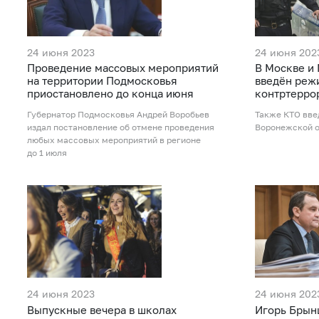
24 июня 2023
24 июня 202
Проведение массовых мероприятий
В Москве и
на территории Подмосковья
введён реж
приостановлено до конца июня
контртерро
Губернатор Подмосковья Андрей Воробьев
Также КТО вве
издал постановление об отмене проведения
Воронежской 
любых массовых мероприятий в регионе
до 1 июля
24 июня 2023
24 июня 202
Выпускные вечера в школах
Игорь Брын