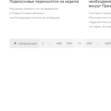
Подмосковье переносятся на неделю
необходима
вокруг Пре
Решение принято из-за введения
в Подмосковье режима
Соответствующ
контртеррористической операции
Московского о
«Единая Росси
сегодня, 24 ию
предыдущая
1
...
449
450
451
452
...
142