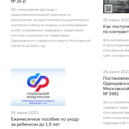
№ 16-р
Об утверждении доклада о
правоприменительной практике по
26 июня 202
результатам осуществления муниципального
контроля в области охраны и использования
Как поступи
особо охраняемых природных территорий
по контракт
местного значения на территории
Для желающих 
Одинцовского городского округа Московской
о прохождении
области за 2022 год
Российской Фе
сайт контракт
26 июня 202
Постановле
Одинцовско
Московской 
№ 3991
Об установлен
порядке главы
26 июня 2023
Российской Фе
(местоположен
Ежемесячное пособие по уходу
Одинцовский г
за ребенком до 1,5 лет