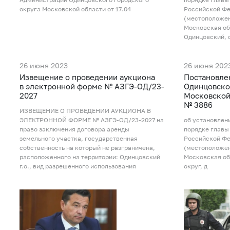
округа Московской области от 17.04
Российской Фе
(местоположен
Московская об
Одинцовский, 
26 июня 2023
26 июня 202
Извещение о проведении аукциона
Постановле
в электронной форме № АЗГЭ-ОД/23-
Одинцовско
2027
Московской 
№ 3886
ИЗВЕЩЕНИЕ О ПРОВЕДЕНИИ АУКЦИОНА В
ЭЛЕКТРОННОЙ ФОРМЕ № АЗГЭ-ОД/23-2027 на
об установлен
право заключения договора аренды
порядке главы
земельного участка, государственная
Российской Фе
собственность на который не разграничена,
(местоположен
расположенного на территории: Одинцовский
Московская об
г.о., вид разрешенного использования
округ, д