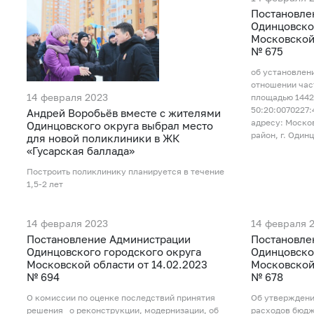
Постановле
Одинцовско
Московской 
№ 675
об установлен
отношении час
14 февраля 2023
площадью 1442
50:20:0070227
Андрей Воробьёв вместе с жителями
адресу: Моско
Одинцовского округа выбрал место
район, г. Одинц
для новой поликлиники в ЖК
«Гусарская баллада»
Построить поликлинику планируется в течение
1,5-2 лет
14 февраля 2023
14 февраля 
Постановление Администрации
Постановле
Одинцовского городского округа
Одинцовско
Московской области от 14.02.2023
Московской 
№ 694
№ 678
О комиссии по оценке последствий принятия
Об утверждени
решения о реконструкции, модернизации, об
расходов бюдж