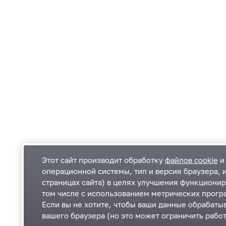
Этот сайт производит обработку
файлов cookie
и 
операционной системы, тип и версия браузера, 
страницах сайта) в целях улучшения функционир
Одинцовский городской округ Московской
К
том числе с использованием метрических програ
области
К
Если вы не хотите, чтобы ваши данные обрабатыв
П
143000, Московская область, г. Одинцово,
П
вашего браузера (но это может ограничить работ
ул. Маршала Жукова, д. 28
+7 495 181-90-00