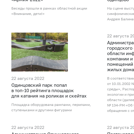
Беседы прошли в рамках областной акции
На сцене выст
«Внимание, дети!»
симфонический
Андрея Балина
22 августа 2
Администра
городского
области ин
компании и
помещений 
жилых дома
22 августа 2022
В соответствии
от 10.01.2002
Одинцовский парк попал
среды», Расп
в топ-10 рейтинга площадок
экологии и пр
для катания на роликах и скейтах
области (далее
Площадка оборудована рампами, перилами,
№ 134-РМ «Об 
ступеньками и другими фигурами
обращения с о
22 августа 2022
22 августа 2
Администрация Одинцовского
Постановле