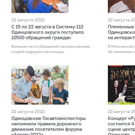
22 августа 2022
22 августа 2
С 15 по 22 августа в Систему-112
Племенные 
Одинцовского округа поступило
Одинцовско
10500 обращений граждан
на интеракт
Большая часть обращений касалась вызова
В Московской 
скорой медицинской помощи
50 племенных 
22 августа 2022
22 августа 2
Одинцовские Госавтоинспекторы
Концерт «Ру
напомнили правила дорожного
состоится 4
движения посетителям форума
сцене цент
«Армия-2022»
Одинцово