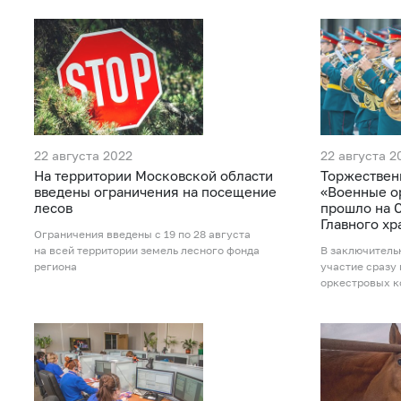
22 августа 2022
22 августа 2
На территории Московской области
Торжествен
введены ограничения на посещение
«Военные о
лесов
прошло на 
Главного х
Ограничения введены с 19 по 28 августа
на всей территории земель лесного фонда
В заключитель
региона
участие сразу
оркестровых к