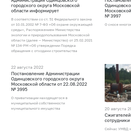
городского округа Московской
Одинцовско
области информирует
Московской 
№ 3997
В соответствии со ст. 51 Федерального закона
от 10.01.2002 № 7-ФЗ «Об охране окружающей
О сносе много
среды», Распоряжением Министерства
экологии и природопользования Московской
области (далее — Министерство) от 25.02.2021
№ 134-РМ «Об утверждении Порядка
обращения с отходами строительства
22 августа 2022
Постановление Администрации
Одинцовского городского округа
Московской области от 22.08.2022
№ 3995
О приватизации находящегося в
муниципальной собственности
20 августа 2
муниципального имущества
Сжигателей
сотрудники
Сейчас УМВД «