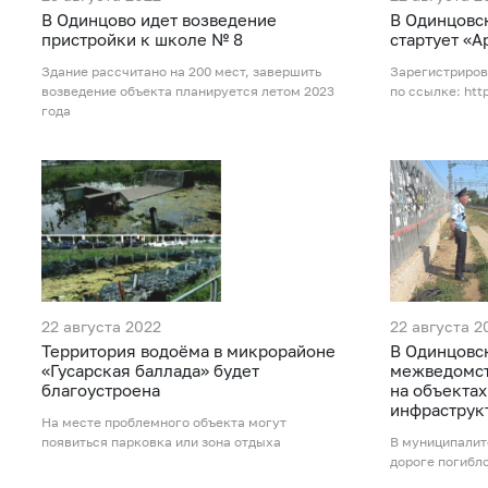
В Одинцово идет возведение
В Одинцовс
пристройки к школе № 8
стартует «А
Здание рассчитано на 200 мест, завершить
Зарегистриров
возведение объекта планируется летом 2023
по ссылке: htt
года
22 августа 2022
22 августа 2
Территория водоёма в микрорайоне
В Одинцовс
«Гусарская баллада» будет
межведомс
благоустроена
на объекта
инфраструк
На месте проблемного объекта могут
появиться парковка или зона отдыха
В муниципалите
дороге погибло