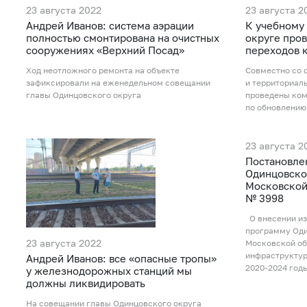
23 августа 2022
23 августа 2
Андрей Иванов: система аэрации
К учебному
полностью смонтирована на очистных
округе про
сооружениях «Верхний Посад»
переходов 
Ход неотложного ремонта на объекте
Совместно со 
зафиксировали на еженедельном совещании
и территориал
главы Одинцовского округа
проведены ко
по обновлению
23 августа 2
Постановле
Одинцовско
Московской 
№ 3998
О внесении из
программу Оди
23 августа 2022
Московской об
инфраструктур
Андрей Иванов: все «опасные тропы»
2020-2024 год
у железнодорожных станций мы
должны ликвидировать
На совещании главы Одинцовского округа