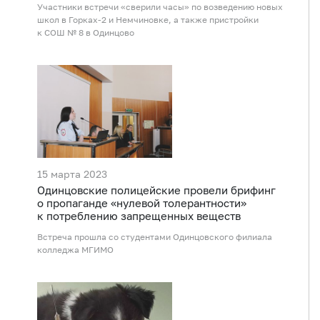
Участники встречи «сверили часы» по возведению новых
школ в Горках-2 и Немчиновке, а также пристройки
к СОШ № 8 в Одинцово
15 марта 2023
Одинцовские полицейские провели брифинг
о пропаганде «нулевой толерантности»
к потреблению запрещенных веществ
Встреча прошла со студентами Одинцовского филиала
колледжа МГИМО