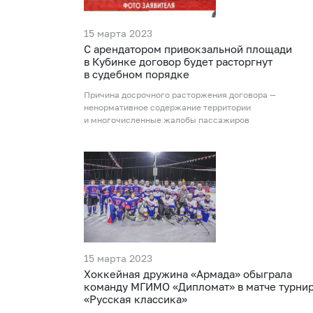
15 марта 2023
С арендатором привокзальной площади
в Кубинке договор будет расторгнут
в судебном порядке
Причина досрочного расторжения договора —
ненормативное содержание территории
и многочисленные жалобы пассажиров
15 марта 2023
Хоккейная дружина «Армада» обыграла
команду МГИМО «Дипломат» в матче турни
«Русская классика»