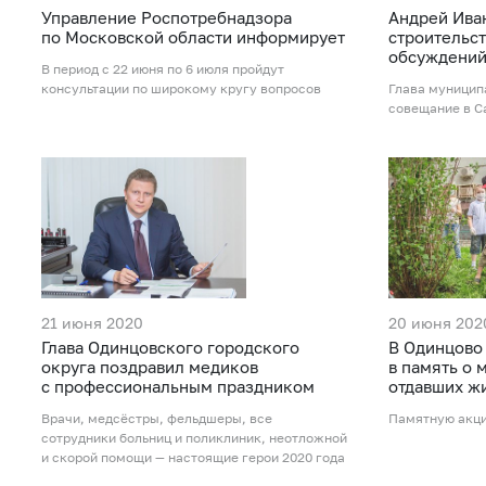
Управление Роспотребнадзора
Андрей Ива
по Московской области информирует
строительс
обсуждений
В период с 22 июня по 6 июля пройдут
консультации по широкому кругу вопросов
Глава муницип
совещание в С
21 июня 2020
20 июня 202
Глава Одинцовского городского
В Одинцово
округа поздравил медиков
в память о 
с профессиональным праздником
отдавших ж
Врачи, медсёстры, фельдшеры, все
Памятную акци
сотрудники больниц и поликлиник, неотложной
и скорой помощи — настоящие герои 2020 года