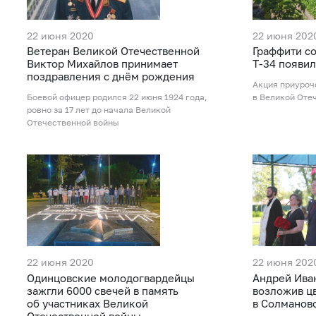
22 июня 2020
22 июня 202
Ветеран Великой Отечественной
Граффити со
Виктор Михайлов принимает
Т-34 появил
поздравления с днём рождения
Акция приуроч
Боевой офицер родился 22 июня 1924 года,
в Великой Оте
ровно за 17 лет до начала Великой
Отечественной войны
22 июня 2020
22 июня 202
Одинцовские молодогвардейцы
Андрей Иван
зажгли 6000 свечей в память
возложив ц
об участниках Великой
в Солманов