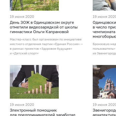
19 июня 2020
19 июня 202
День ЗОЖ в Одинцовском округе
Одинцовски
отметили видеозарядкой от школы
в число при
гимнастики Ольги Капрановой
чемпионата
многоборь
Мастер-класс был организован по инициативе
местного отделения партии «Единая Россия» —
Бронзовую мед
в рамках проектов «Здоровое будущее»
пользователь»
и «Детский спорт»
из Звенигород
19 июня 2020
19 июня 202
Электронный помощник
Звенигород
для предпринимателей заработал
архитектур