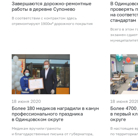
Завершаются дорожно-ремонтные
В Одинцовс
работы в деревне Супонево
проверять 
на соответс
В соответствии с контрактом здесь
стандартам
отремонтируют 1900м² дорожного покрытия
Всего в этом 
экзамен сдают
муниципалите
18 июня 2020
18 июня 202
Более 180 медиков наградили в канун
Более 4700
профессионального праздника
в первый к
в Одинцовском округе
округе
Медикам вручили грамоты
В настоящее в
и благодарственные письма от губернатора,
по территориа