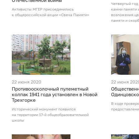
Отечественной войны
Четвертый год
Активисты МГЕР присоединились
камни памяти 
к общероссийской акции «Свеча Памяти»
возложения цв
памяти и скор
22 июня 2020
22 июня 202
Противоосколочный пулеметный
Общественн
колпак 1941 года установлен в Новой
Одинцовско
Трехгорке
В ходе провер
Исторический монумент появился
предоставлени
на территории 17-й общеобразовательной
школы