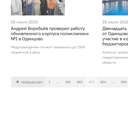
18 июня 2020
18 июня 202
Андрей Воробьёв проверил работу
Двенадцать
обновленного корпуса поликлиники
от Одинцов
№1 в Одинцово
участие в к
бюджетиро
Медучреждение сможет принимать до 1500
пациентов в день
Конкурс прово
территориальн
области
предыдущая
1
...
461
462
463
464
...
656