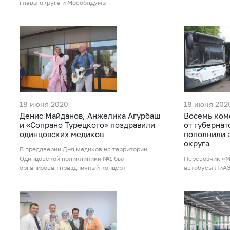
главы округа и Мособлдумы
18 июня 2020
18 июня 202
Денис Майданов, Анжелика Агурбаш
Восемь ком
и «Сопрано Турецкого» поздравили
от губерна
одинцовских медиков
пополнили 
округа
В преддверии Дня медиков на территории
Одинцовской поликлиники №1 был
Перевозчик «М
организован праздничный концерт
автобусы ЛиА