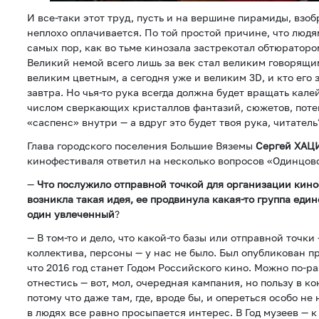
И все-таки этот труд, пусть и на вершине пирамиды, взоб
неплохо оплачивается. По той простой причине, что людя
самых пор, как во тьме кинозала застрекотал обтюраторо
Великий немой всего лишь за век стал великим говорящ
великим цветным, а сегодня уже и великим 3D, и кто его 
завтра. Но чья-то рука всегда должна будет вращать кал
числом сверкающих кристаллов фантазий, сюжетов, поте
«саспенс» внутри — а вдруг это будет твоя рука, читатель
Глава городского поселения Большие Вяземы
Сергей ХАЦ
кинофестиваля ответил на несколько вопросов «Одинцо
—
Что послужило отправной точкой для организации кино
возникла такая идея, ее продвинула какая-то группа еди
один увлеченный
?
— В том-то и дело, что какой-то базы или отправной точк
коллектива, персоны — у нас не было. Был опубликован п
что 2016 год станет Годом Российского кино. Можно по-р
отнестись — вот, мол, очередная кампания, но пользу в ко
потому что даже там, где, вроде бы, и опереться особо не 
в людях все равно просыпается интерес. В Год музеев — 