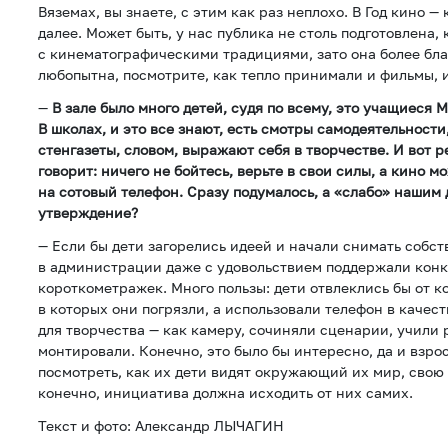
Вяземах, вы знаете, с этим как раз неплохо. В Год кино —
далее. Может быть, у нас публика не столь подготовлена, 
с кинематографическими традициями, зато она более бла
любопытна, посмотрите, как тепло принимали и фильмы, 
—
В зале было много детей, судя по всему, это учащиеся
В школах, и это все знают, есть смотры самодеятельности
стенгазеты, словом, выражают себя в творчестве. И вот 
говорит: ничего не бойтесь, верьте в свои силы, а кино 
на сотовый телефон. Сразу подумалось, а «слабо» нашим 
утверждение?
— Если бы дети загорелись идеей и начали снимать собс
в администрации даже с удовольствием поддержали конк
короткометражек. Много пользы: дети отвлеклись бы от к
в которых они погрязли, а использовали телефон в качес
для творчества — как камеру, сочиняли сценарии, учили 
монтировали. Конечно, это было бы интересно, да и взр
посмотреть, как их дети видят окружающий их мир, свою 
конечно, инициатива должна исходить от них самих.
Текст и фото: Александр ЛЫЧАГИН