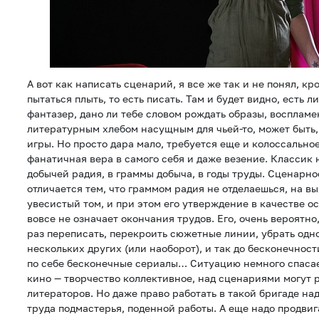
А вот как написать сценарий, я все же так и не понял, кр
пытаться плыть, то есть писать. Там и будет видно, есть л
фантазер, дано ли тебе словом рождать образы, воспламе
литературным хлебом насущным для чьей-то, может быть,
игры. Но просто дара мало, требуется еще и колоссальное
фанатичная вера в самого себя и даже везение. Классик 
добычей радия, в граммы добыча, в годы труды. Сценарно
отличается тем, что граммом радия не отделаешься, на в
увесистый том, и при этом его утверждение в качестве о
вовсе не означает окончания трудов. Его, очень вероятно
раз переписать, перекроить сюжетные линии, убрать одно
нескольких других (или наоборот), и так до бесконечност
по себе бесконечные сериалы… Ситуацию немного спасает
кино — творчество коллективное, над сценариями могут 
литераторов. Но даже право работать в такой бригаде над
труда подмастерья, поденной работы. А еще надо продвиг