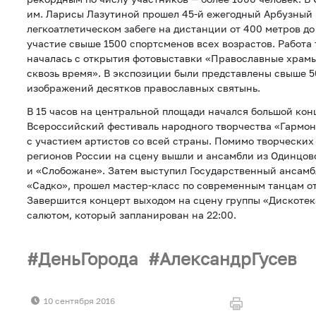
им. Ларисы Лазутиной прошел 45-й ежегодный Арбузный 
легкоатлетическом забеге на дистанции от 400 метров до
участие свыше 1500 спортсменов всех возрастов. Работа
началась с открытия фотовыставки «Православные храмы
сквозь время». В экспозиции были представлены свыше 
изображений десятков православных святынь.
В 15 часов на центральной площади начался большой конц
Всероссийский фестиваль народного творчества «Гармон
с участием артистов со всей страны. Помимо творческих
регионов России на сцену вышли и ансамбли из Одинцов
и «Слобожане». Затем выступил Государственный ансамб
«Садко», прошел мастер-класс по современным танцам от
Завершится концерт выходом на сцену группы «Дискоте
салютом, который запланирован на 22:00.
ДеньГорода
АлександрГусев
10 сентября 2016