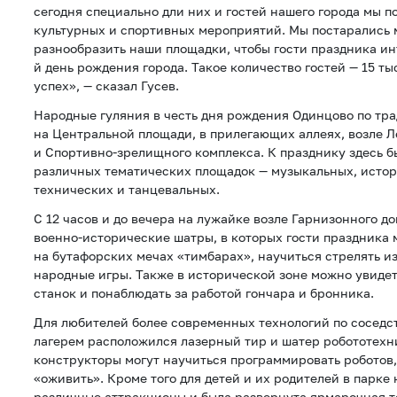
сегодня специально дли них и гостей нашего города мы 
культурных и спортивных мероприятий. Мы постарались
разнообразить наши площадки, чтобы гости праздника ин
й день рождения города. Такое количество гостей — 15 т
успех», — сказал Гусев.
Народные гуляния в честь дня рождения Одинцово по тр
на Центральной площади, в прилегающих аллеях, возле Л
и Спортивно-зрелищного комплекса. К празднику здесь 
различных тематических площадок — музыкальных, истор
технических и танцевальных.
С 12 часов и до вечера на лужайке возле Гарнизонного 
военно-исторические шатры, в которых гости праздника м
на бутафорских мечах «тимбарах», научиться стрелять из
народные игры. Также в исторической зоне можно увиде
станок и понаблюдать за работой гончара и бронника.
Для любителей более современных технологий по соседс
лагерем расположился лазерный тир и шатер робототехн
конструкторы могут научиться программировать роботов, 
«оживить». Кроме того для детей и их родителей в парке 
различные аттракционы и была развернута ярмарочная т