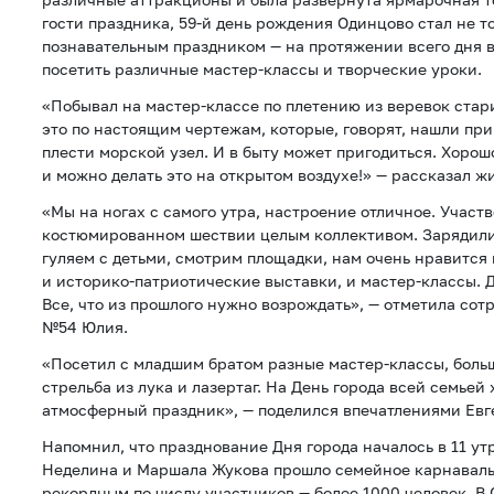
гости праздника, 59-й день рождения Одинцово стал не то
познавательным праздником — на протяжении всего дня 
посетить различные мастер-классы и творческие уроки.
«Побывал на мастер-классе по плетению из веревок ста
это по настоящим чертежам, которые, говорят, нашли пр
плести морской узел. И в быту может пригодиться. Хорошо
и можно делать это на открытом воздухе!» — рассказал 
«Мы на ногах с самого утра, настроение отличное. Участ
костюмированном шествии целым коллективом. Зарядили
гуляем с детьми, смотрим площадки, нам очень нравится в
и историко-патриотические выставки, и мастер-классы. Д
Все, что из прошлого нужно возрождать», — отметила сот
№54 Юлия.
«Посетил с младшим братом разные мастер-классы, боль
стрельба из лука и лазертаг. На День города всей семьей
атмосферный праздник», — поделился впечатлениями Евг
Напомнил, что празднование Дня города началось в 11 утр
Неделина и Маршала Жукова прошло семейное карнаваль
рекордным по числу участников — более 1000 человек. В