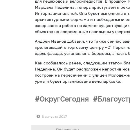
для пешеходов и велосипедистов. В прошлом 
Маршала Неделина, теперь приступаем к рек
Интернациональной. Она будет выполнена в т
архитектурными формами и необходимыми эл
завершается работа по замене существующих
объектов на современные павильоны утвержде
Андрей Иванов добавил, что также сейчас за
прилегающей к торговому центру «О’ Парк» н
вдоль фасада, установлены бордюры, а часть 
Как сообщалось ранее, следующим этапом бла
Неделина. Он будет расположен напротив нов
построен на пересечении с улицей Молодежная
урны и будет организована велопарковка.
ОкругСегодня
Благоуст
3 августа 2017