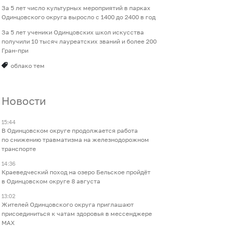
За 5 лет число культурных мероприятий в парках
Одинцовского округа выросло с 1400 до 2400 в год
За 5 лет ученики Одинцовских школ искусства
получили 10 тысяч лауреатских званий и более 200
Гран-при
облако тем
Новости
15:44
В Одинцовском округе продолжается работа
по снижению травматизма на железнодорожном
транспорте
14:36
Краеведческий поход на озеро Бельское пройдёт
в Одинцовском округе 8 августа
13:02
Жителей Одинцовского округа приглашают
присоединиться к чатам здоровья в мессенджере
МАХ