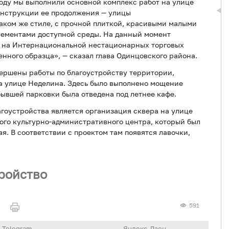
году мы выполнили основной комплекс работ на улице
онструкции ее продолжения — улицы
аком же стиле, с прочной плиткой, красивыми малыми
ементами доступной среды. На данный момент
 на Интернациональной нестационарных торговых
нного образца», — сказал глава Одинцовского района.
вершены работы по благоустройству территории,
а улице Неделина. Здесь было выполнено мощение
бывшей парковки была отведена под летнее кафе.
гоустройства является организация сквера на улице
ого культурно-административного центра, который был
. В соответствии с проектом там появятся лавочки,
ройство
591