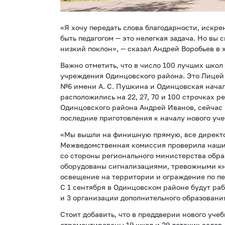
«Я хочу передать слова благодарности, искрен
быть педагогом — это нелегкая задача. Но вы с
низкий поклон», — сказал Андрей Воробьев в 
Важно отметить, что в число 100 лучших шко
учреждения Одинцовского района. Это Лицей
№6 имени А. С. Пушкина и Одинцовская нача
расположились на 22, 27, 70 и 100 строчках р
Одинцовского района Андрей Иванов, сейчас
последние приготовления к началу нового уче
«Мы вышли на финишную прямую, все директора
Межведомственная комиссия проверила наши 
со стороны регионального министерства обра
оборудованы сигнализациями, тревожными к
освещение на территории и ограждение по пе
С 1 сентября в Одинцовском районе будут раб
и 3 организации дополнительного образования
Стоит добавить, что в преддверии нового уче
отремонтированы 19 школ и 29 детских садов