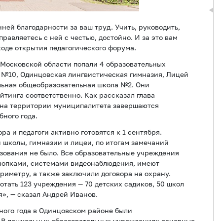
ней благодарности за ваш труд. Учить, руководить,
правляетесь с ней с честью, достойно. И за это вам
ходе открытия педагогического форума.
л Московской области попали 4 образовательных
 №10, Одинцовская лингвистическая гимназия, Лицей
льная общеобразовательная школа №2. Они
ейтинга соответственно. Как рассказал глава
 на территории муниципалитета завершаются
бного года.
 и педагоги активно готовятся к 1 сентября.
школы, гимназии и лицеи, по итогам замечаний
зования не было. Все образовательные учреждения
нопками, системами видеонаблюдения, имеют
риметру, а также заключили договора на охрану.
отать 123 учреждения — 70 детских садиков, 50 школ
», — сказал Андрей Иванов.
бного года в Одинцовском районе были
. В дошкольных образовательных учреждениях основные