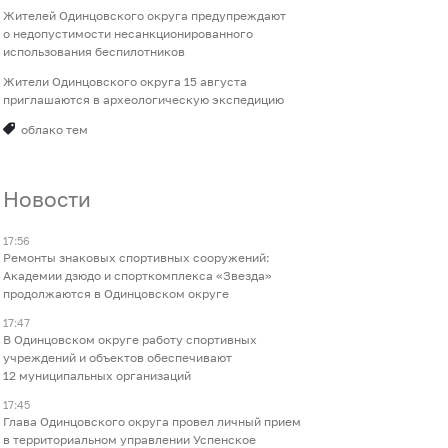
Жителей Одинцовского округа предупреждают
о недопустимости несанкционированного
использования беспилотников
Жители Одинцовского округа 15 августа
приглашаются в археологическую экспедицию
облако тем
Новости
17:56
Ремонты знаковых спортивных сооружений:
Академии дзюдо и спорткомплекса «Звезда»
продолжаются в Одинцовском округе
17:47
В Одинцовском округе работу спортивных
учреждений и объектов обеспечивают
12 муниципальных организаций
17:45
Глава Одинцовского округа провел личный прием
в территориальном управлении Успенское