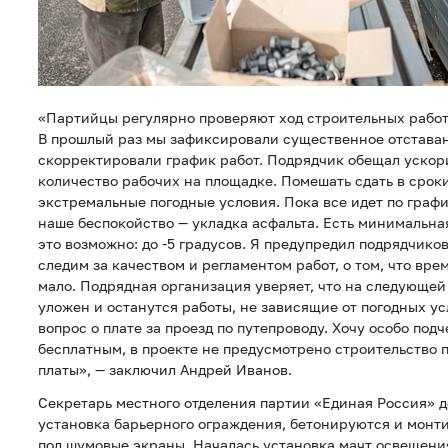
«Партийцы регулярно проверяют ход строительных работ
В прошлый раз мы зафиксировали существенное отставан
скорректировали график работ. Подрядчик обещал ускор
количество рабочих на площадке. Помешать сдать в сроки
экстремальные погодные условия. Пока все идет по граф
наше беспокойство — укладка асфальта. Есть минимальна
это возможно: до -5 градусов. Я предупредил подрядчиков
следим за качеством и регламентом работ, о том, что вре
мало. Подрядная организация уверяет, что на следующей 
уложен и останутся работы, не зависящие от погодных ус
вопрос о плате за проезд по путепроводу. Хочу особо под
бесплатным, в проекте не предусмотрено строительство 
платы», — заключил Андрей Иванов.
Секретарь местного отделения партии «Единая Россия» д
установка барьерного ограждения, бетонируются и монт
под шумовые экраны. Началась установка мачт освещени