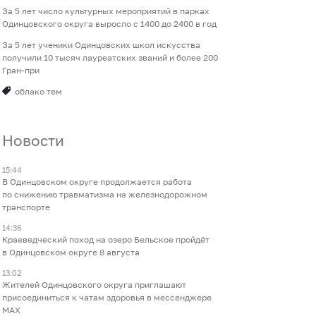
За 5 лет число культурных мероприятий в парках
Одинцовского округа выросло с 1400 до 2400 в год
За 5 лет ученики Одинцовских школ искусства
получили 10 тысяч лауреатских званий и более 200
Гран-при
облако тем
Новости
15:44
В Одинцовском округе продолжается работа
по снижению травматизма на железнодорожном
транспорте
14:36
Краеведческий поход на озеро Бельское пройдёт
в Одинцовском округе 8 августа
13:02
Жителей Одинцовского округа приглашают
присоединиться к чатам здоровья в мессенджере
МАХ