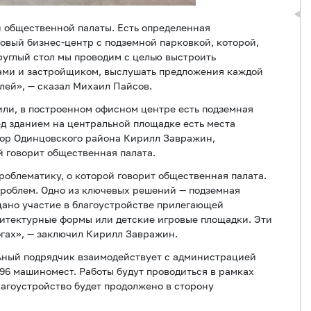
 общественной палаты. Есть определенная
овый бизнес-центр с подземной парковкой, которой,
руглый стол мы проводим с целью выстроить
ами и застройщиком, выслушать предложения каждой
лей», — сказал Михаил Пайсов.
ли, в построенном офисном центре есть подземная
ед зданием на центральной площадке есть места
тор Одинцовского района Кирилл Завражин,
й говорит общественная палата.
облематику, о которой говорит общественная палата.
проблем. Одно из ключевых решений — подземная
щано участие в благоустройстве прилегающей
хитектурные формы или детские игровые площадки. Эти
гах», — заключил Кирилл Завражин.
льный подрядчик взаимодействует с администрацией
96 машиномест. Работы будут проводиться в рамках
агоустройство будет продолжено в сторону