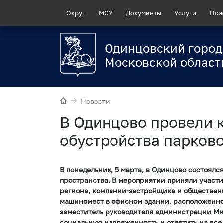
Округ
МСУ
Документы
Услуги
Пож
Одинцовский город
Московской област
Новости
В Одинцово провели к
обустройства парков
В понедельник, 5 марта, в Одинцово состоялс
пространства. В мероприятии приняли участи
региона, компании-застройщика и обществен
машиномест в офисном здании, расположенном
заместитель руководителя администрации Мих
социальную напряженность и ответить на все