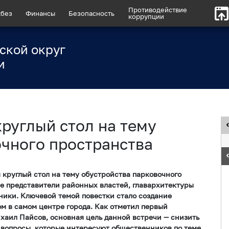
Противодействие
без
Финансы
Безопасность
коррупции
ской округ
и
руглый стол на тему
очного пространства
я круглый стол на тему обустройства парковочного
е представители районных властей, главархитектуры
ники. Ключевой темой повестки стало создание
 в самом центре города. Как отметил первый
аил Пайсов, основная цель данной встречи — снизить
 вопросы, которые интересуют общественников по теме