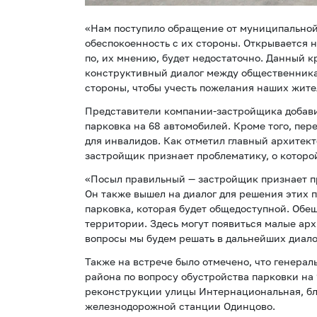
«Нам поступило обращение от муниципальной
обеспокоенность с их стороны. Открывается н
по, их мнению, будет недостаточно. Данный к
конструктивный диалог между общественник
стороны, чтобы учесть пожелания наших жите
Представители компании-застройщика добави
парковка на 68 автомобилей. Кроме того, пер
для инвалидов. Как отметил главный архитек
застройщик признает проблематику, о которо
«Посыл правильный — застройщик признает пр
Он также вышел на диалог для решения этих 
парковка, которая будет общедоступной. Обе
территории. Здесь могут появиться малые ар
вопросы мы будем решать в дальнейших диало
Также на встрече было отмечено, что генера
района по вопросу обустройства парковки на 
реконструкции улицы Интернациональная, бл
железнодорожной станции Одинцово.