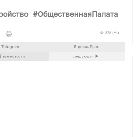
ройство
ОбщественнаяПалата
378 (+1)