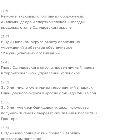
17:56
Ремонты знаковых спортивных сооружений:
Академии дзюдо и спорткомплекса «Звезда»
продолжаются в Одинцовском округе
17:47
В Одинцовском округе работу спортивных
учреждений и объектов обеспечивают
12 муниципальных организаций
17:45
Глава Одинцовского округа провел личный прием
в территориальном управлении Успенское
17:32
За 5 лет число культурных мероприятий в парках
Одинцовского округа выросло с 1400 до 2400 в год
16:53
За 5 лет ученики Одинцовских школ искусства
получили 10 тысяч лауреатских званий и более 200
Гран-при
16:51
В Одинцово полицейский провел «Зарядку
со стражем порядка»