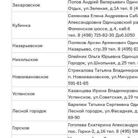
Попов Андрей Валерьевич Один
Захаровское
Отдых, ул.Зеленая, д.1А тел. 8 (
Семенова Елена Андреевна Са
Александровна Одинцовский рай
Кубинка
Фоминское шоссе, д.4, каб.6
тел. 8 (498) 715-82-30 Доб.1050
Поляков Арсен Арменович Один
Назарьевское
Назарьево, стр.39 тел. 8 (495) 6
Олейник Ольга Юрьевна Одинцо
Никольское
Городок, ул.Школьная, д.25 тел. 
Стрекалова Татьяна Владимиро
Новоивановское
п. Новоивановское, ул.Мичурина, 
591-81-85
Казанцева Ирина Владимировна
Успенское
Успенское, ул.Советская, д.19 те
Барелюк Татьяна Сергеевна Оди
Лесной городок
Лесной городок, ул.Фасадная, д.8
69-90
Гоголева Екатерина Александр
Горское
пос. Горки-2, д.16 тел. 8 (495) 59