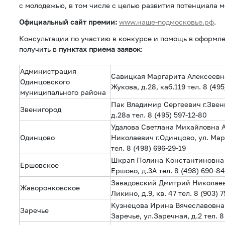
с молодежью, в том числе с целью развития потенциала 
Официальный сайт премии:
www.наше-подмосковье.рф
.
Консультации по участию в конкурсе и помощь в оформл
получить в
пунктах приема заявок
:
Администрация
Савицкая Маргарита Алексеевна
Одинцовского
Жукова, д.28, каб.119 тел. 8 (495
муниципального района
Пак Владимир Сергеевич г.Звен
Звенигород
д.28а тел. 8 (495) 597-12-80
Удалова Светлана Михайловна 
Одинцово
Николаевич г.Одинцово, ул. Ма
тел. 8 (498) 696-29-19
Шкрап Полина Константиновна 
Ершовское
Ершово, д.3А тел. 8 (498) 690-8
Завадовский Дмитрий Николаев
Жаворонковское
Ликино, д.9, кв. 47 тел. 8 (903) 
Кузнецова Ирина Вячеславовна
Заречье
Заречье, ул.Заречная, д.2 тел. 8