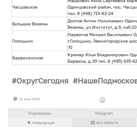
Машкович Анна Сергеевна Боря
Часцовское
Одинцовский район, пос. Часцы,
тел. 8 (498) 715-82-24
Долгов Антон Николаевич Одинц
Большие Вяземы
Вяземы, ул.Институт, д.9, каб.10
Нарватов Михаил Васильевич О
Голицыно
г.Голицыно, Звенигородское шосс
70
Кремер Илья Владимирович Оди
Барвихинское
Барвиха, д.39 тел. 8 (495) 635-6
ОкругСегодня
НашеПодмоско
31 мая 2019