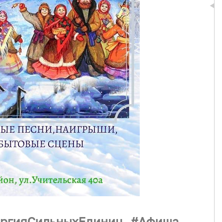
ргияСильныхЕдиниц
Афиша