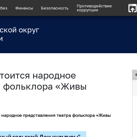
Противодействие
без
Финансы
Безопасность
коррупции
ской округ
и
стоится народное
а фольклора «Живы
ся народное представления театра фольклора «Живы