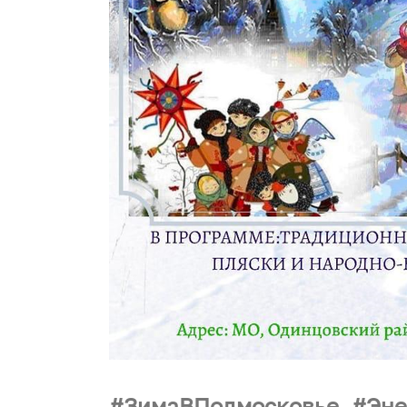
ЗимаВПодмосковье
Эне