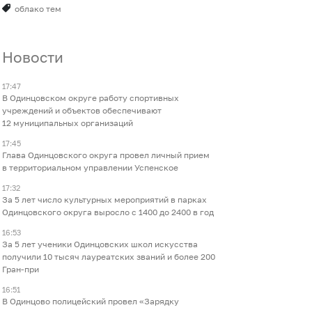
облако тем
Новости
17:47
В Одинцовском округе работу спортивных
учреждений и объектов обеспечивают
12 муниципальных организаций
17:45
Глава Одинцовского округа провел личный прием
в территориальном управлении Успенское
17:32
За 5 лет число культурных мероприятий в парках
Одинцовского округа выросло с 1400 до 2400 в год
16:53
За 5 лет ученики Одинцовских школ искусства
получили 10 тысяч лауреатских званий и более 200
Гран-при
16:51
В Одинцово полицейский провел «Зарядку