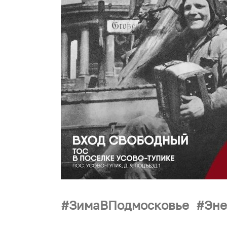
ЗимаВПодмосковье
Эне