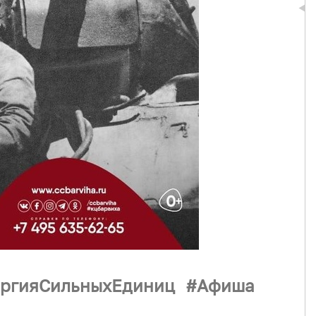
ргияСильныхЕдиниц
Афиша