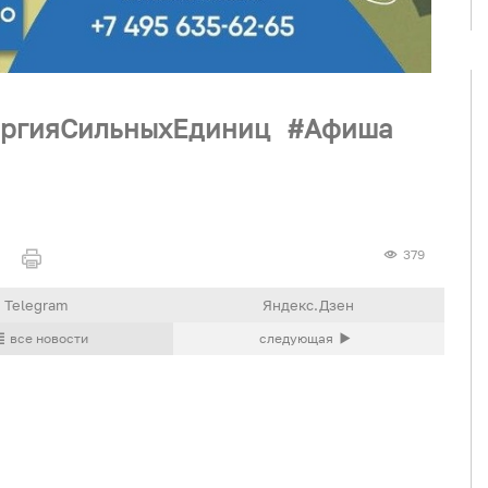
ргияСильныхЕдиниц
Афиша
379