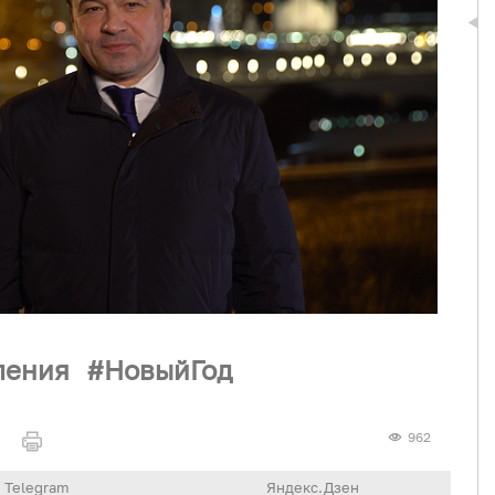
ления
НовыйГод
962