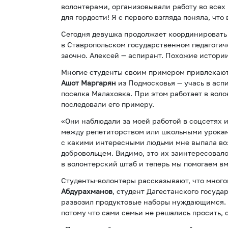
волонтерами, организовывали работу во всех 
для гордости! Я с первого взгляда поняла, чт
Сегодня девушка продолжает координировать 
в Ставропольском государственном педагогич
заочно. Алексей — аспирант. Похожие истори
Многие студенты своим примером привлекают 
Ашот Маргарян
из Подмосковья — учась в асп
поселка Малаховка. При этом работает в вол
последовали его примеру.
«Они наблюдали за моей работой в соцсетях 
между репетиторством или школьными уроками
с какими интересными людьми мне выпала во
добровольцем. Видимо, это их заинтересовало
в волонтерский штаб и теперь мы помогаем вм
Студенты-волонтеры рассказывают, что многом
Абдурахманов
, студент Дагестанского госуда
развозил продуктовые наборы нуждающимся. Ч
потому что сами семьи не решались просить, 