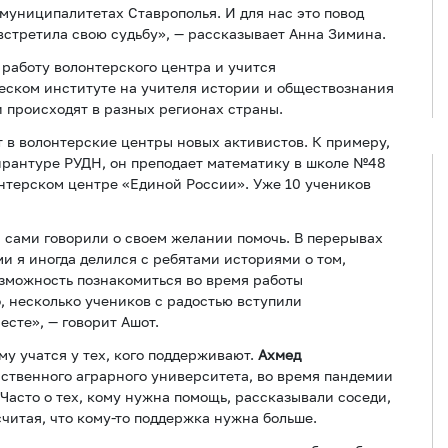
муниципалитетах Ставрополья. И для нас это повод
о встретила свою судьбу», — рассказывает Анна Зимина.
работу волонтерского центра и учится
еском институте на учителя истории и обществознания
и происходят в разных регионах страны.
в волонтерские центры новых активистов. К примеру,
ирантуре РУДН, он преподает математику в школе №48
онтерском центре «Единой России». Уже 10 учеников
и сами говорили о своем желании помочь. В перерывах
 я иногда делился с ребятами историями о том,
зможность познакомиться во время работы
, несколько учеников с радостью вступили
есте», — говорит Ашот.
у учатся у тех, кого поддерживают.
Ахмед
рственного аграрного университета, во время пандемии
асто о тех, кому нужна помощь, рассказывали соседи,
считая, что кому-то поддержка нужна больше.