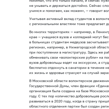
понимал, что это только начало, и сейчас ну
не унывать и держаться достойно. Сейчас сл
учимся и помогаем, как можем», — говорит во
Учитывая активный вклад студентов в волонт
с региональными властями тоже предлагает 
Во многих территориях — например, в Ленинг
крае — учащиеся вузов и колледжей могут бес
в больницах студентам медвузов засчитывают
регионах, например, в Нижегородской област
при поступлении в магистратуру. Здесь же р
обменивать свои «волонтерские рубли» на по
вузов добровольцы ездят на экскурсии, а сту
бесплатно отдохнуть в санатории в течение не
их жизнь и здоровье страхуют на случай зар
В Московской области волонтерское движени
Государственной Думы, член фракции «Единая
организация была создана на базе Московско
году. С тех пор количество добровольцев рос
развиваться в 2020 году, когда в страну при
областного отделения партии был создан рег