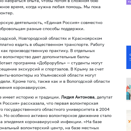
жно набраться опыта, чтобы потом в сложном бою
ожное время, когда нужна любая помощь. Мы пока
лонтер.
ерскую деятельность, «Единая Россия» совместно
добровольцам разные способы поддержки.
радской, Новгородской областях и Красноярском
платно ездить в общественном транспорте. Работу
 как производственную практику. В отдельных
и волонтерство дает дополнительные баллы
аботает программа «Доброрубль» — студенты могут
сещение экскурсий и спортзалов. В Крыму за счет
денты-волонтеры из Ульяновской области могут
дели. Кроме того, также как и в Вологодской области
ажения коронавирусом.
е имеет историю и традиции.
Лидия Антонова
, депутат
 Россия» рассказала, что первая волонтерская
го государственного областного университета в 2004
ло. Но особенно активно волонтерское движение стало
шла эпидемия коронавирусной инфекции. «На базе
иональный волонтерский центр, на базе местных