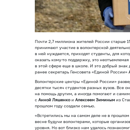
Почти 2,7 миллиона жителей России старше 15
принимают участие в волонтерской деятельнос
в ней нуждается, приходят студенты, для кот
оказать кому-то поддержку, это неотъемлемая
в этой сфере еще в школе. И это добрый знак
ранее секретарь Генсовета «Единой России»
Волонтерские центры «Единой России» развер
десятки тысяч студентов разных вузов. Все о
на помощь другим, а иногда помогают и самим
с
Анной Ляшенко
и
Алексеем Зиминым
из Ста
прошлом году создали семью.
«Встретились мы на самом деле не в прошлом 
весне будучи волонтерами, которые организ
уровня. Но вот близко нам удалось познакоми