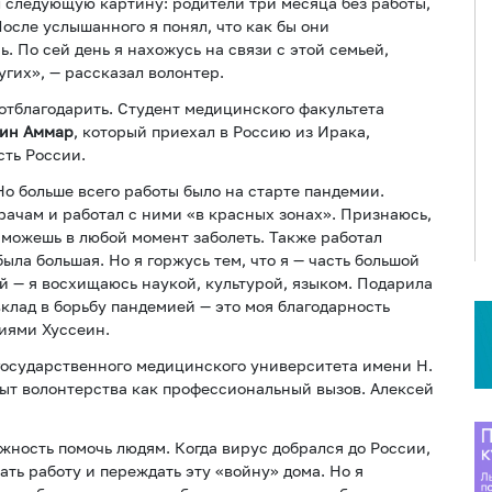
л следующую картину: родители три месяца без работы,
После услышанного я понял, что как бы они
. По сей день я нахожусь на связи с этой семьей,
угих», — рассказал волонтер.
отблагодарить. Студент медицинского факультета
еин Аммар
, который приехал в Россию из Ирака,
сть России.
Но больше всего работы было на старте пандемии.
рачам и работал с ними «в красных зонах». Признаюсь,
о можешь в любой момент заболеть. Также работал
ыла большая. Но я горжусь тем, что я — часть большой
й — я восхищаюсь наукой, культурой, языком. Подарила
клад в борьбу пандемией — это моя благодарность
иями Хуссеин.
государственного медицинского университета имени Н.
ыт волонтерства как профессиональный вызов. Алексей
жность помочь людям. Когда вирус добрался до России,
ать работу и переждать эту «войну» дома. Но я