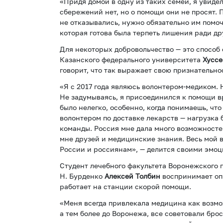
«Придя домой в одну из таких семей, я увиде
сбережений нет, но о помощи они не просят. 
не отказывались, нужно обязательно им помочь
которая готова была терпеть лишения ради др
Для некоторых добровольчество — это способ 
Казанского федерального университета
Хусс
говорит, что так выражает свою признательно
«Я с 2017 года являюсь волонтером-медиком. 
Не задумываясь, я присоединился к помощи в
было нелегко, особенно, когда понимаешь, чт
волонтером по доставке лекарств — нагрузка б
команды. Россия мне дала много возможносте
мне друзей и медицинские знания. Весь мой в
России и россиянам», — делится своими эмоц
Студент лечебного факультета Воронежского 
Н. Бурденко
Алексей Толбин
воспринимает оп
работает на станции скорой помощи.
«Меня всегда привлекала медицина как возмо
а тем более до Воронежа, все советовали брос