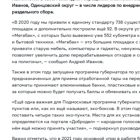
Иванов, Одинцовский округ — в числе лидеров по внедр
раздельного сбора.
«В 2020 году мы привели к единому стандарту 738 суще
площадок и дополнительно построили ещё 92. В округе у
«Мегабак», с которых было вывезено уже 552 кубометра 
и бытовой техники. «Мегабак» — это большие площадки с
привезти старую мебель, компьютеры и гаджеты, ненужны
позволяет увеличить долю перерабатываемых отходов и с
на полигоны», — сообщил Андрей Иванов.
Также в этом году запущена программа губернатора по ус
предназначенных для приема отработанной тары на пере
автоматы принимают алюминиевые банки, пластиковые и
за которые можно будет получать баллы и обменивать их 
«Ещё одна важная для Подмосковья программа губернатор
пунктов или, как их ещё называют, эко-боксов. В этом го
поставить четыре таких эко-пункта. Места для их устано
определяются на портале «Добродел» — народное голосова
нём ещё можно принять участие», — подчеркнул руковод
Важно отметить, что в 2021 году основной упор в работе 