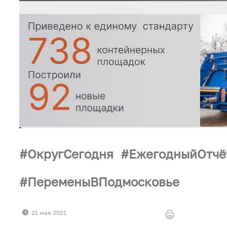
ОкругСегодня
ЕжегодныйОтчё
ПеременыВПодмосковье
21 мая 2021