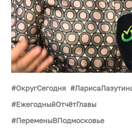
ОкругСегодня
ЛарисаЛазутин
ЕжегодныйОтчётГлавы
ПеременыВПодмосковье