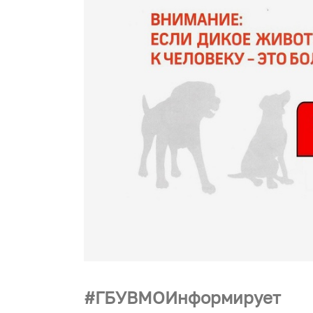
ГБУВМОИнформирует