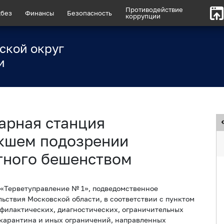
Противодействие
без
Финансы
Безопасность
коррупции
ской округ
и
арная станция
кшем подозрении
тного бешенством
«Терветуправление № 1», подведомственное
ьствия Московской области, в соответствии с пунктом
филактических, диагностических, ограничительных
 карантина и иных ограничений, направленных