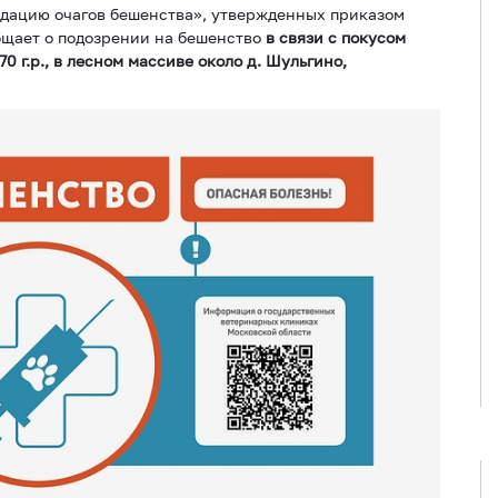
дацию очагов бешенства», утвержденных приказом
общает о подозрении на бешенство
в связи с покусом
0 г.р., в лесном массиве около д. Шульгино,