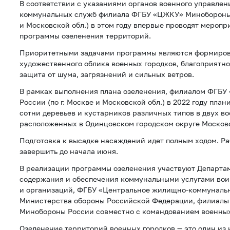
В соответствии с указаниями органов военного управле
коммунальных служб филиала ФГБУ «ЦЖКУ» Минобороны Р
и Московской обл.) в этом году впервые проводят мероп
программы озеленения территорий.
Приоритетными задачами программы являются формиров
художественного облика военных городков, благоприятно
защита от шума, загрязнений и сильных ветров.
В рамках выполнения плана озеленения, филиалом ФГБ
России (по г. Москве и Московской обл.) в 2022 году пла
сотни деревьев и кустарников различных типов в двух во
расположенных в Одинцовском городском округе Московс
Подготовка к высадке насаждений идет полным ходом. Р
завершить до начала июня.
В реализации программы озеленения участвуют Департа
содержания и обеспечения коммунальными услугами вои
и организаций, ФГБУ «Центральное жилищно-коммуналь
Министерства обороны Российской Федерации, филиал
Минобороны России совместно с командованием военных
Озеленение территорий военных городков — это один из