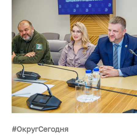
ОкругСегодня