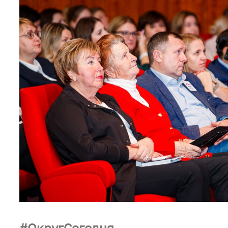
ОкругСегодня