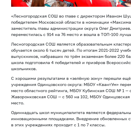
«Лесногородская СОШ во главе с директором Иваном Шуш
победителем Московской области в номинации «Максима
заместитель главы администрации округа Олег Дмитриев.
переместилась с 914 на 76 место и вошла в ТОП-100 луч
Лесногородская СОШ является образовательным кластером
обучается около 6 тысяч детей. По итогам 2021-2022 учеб
выпускников, набравших по трём экзаменам более 220 ба
школа подготовила 4 победителей и призёров Всероссий
школьников.
С хорошими результатами в «зелёную зону» перешли ещё
учреждения Одинцовского округа: МБОУ «КвантУм» перем
место областного рейтинга, МБОУ Кубинская СОШ № 1 — с
Жаворонковская СОШ — с 560 на 102, МБОУ Одинцовская 
место.
Одиннадцать школ муниципалитета являются федеральн
инновационными площадками. Внедрение обновленных с
в этих учреждениях проходит с 1 по 7 классы.