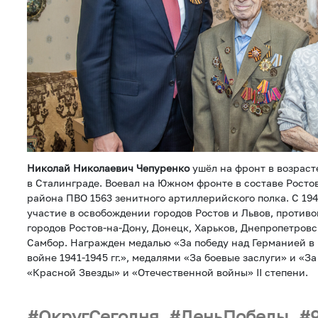
Николай Николаевич Чепуренко
ушёл на фронт в возрасте
в Сталинграде. Воевал на Южном фронте в составе Росто
района ПВО 1563 зенитного артиллерийского полка. С 194
участие в освобождении городов Ростов и Львов, против
городов Ростов-на-Дону, Донецк, Харьков, Днепропетровс
Самбор. Награжден медалью «За победу над Германией в
войне 1941-1945 гг.», медалями «За боевые заслуги» и «З
«Красной Звезды» и «Отечественной войны» II степени.
ОкругСегодня
ДеньПобеды