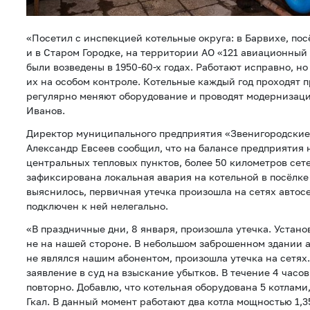
«Посетил с инспекцией котельные округа: в Барвихе, по
и в Старом Городке, на территории АО «121 авиационный
были возведены в 1950-60-х годах. Работают исправно, н
их на особом контроле. Котельные каждый год проходят 
регулярно меняют оборудование и проводят модернизаци
Иванов.
Директор муниципального предприятия «Звенигородски
Александр Евсеев сообщил, что на балансе предприятия н
центральных тепловых пунктов, более 50 километров сете
зафиксирована локальная авария на котельной в посёлке
выяснилось, первичная утечка произошла на сетях автос
подключен к ней нелегально.
«В праздничные дни, 8 января, произошла утечка. Устано
не на нашей стороне. В небольшом заброшенном здании 
не являлся нашим абонентом, произошла утечка на сетях
заявление в суд на взыскание убытков. В течение 4 часо
повторно. Добавлю, что котельная оборудована 5 котлами
Гкал. В данный момент работают два котла мощностью 1,3