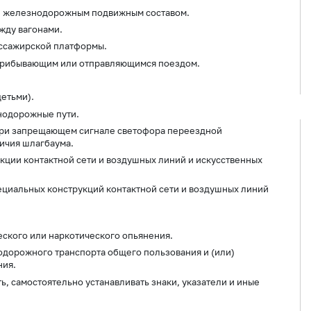
и железнодорожным подвижным составом.
жду вагонами.
ассажирской платформы.
 прибывающим или отправляющимся поездом.
детьми).
нодорожные пути.
ри запрещающем сигнале светофора переездной
ичия шлагбаума.
кции контактной сети и воздушных линий и искусственных
пециальных конструкций контактной сети и воздушных линий
еского или наркотического опьянения.
дорожного транспорта общего пользования и (или)
ния.
ь, самостоятельно устанавливать знаки, указатели и иные