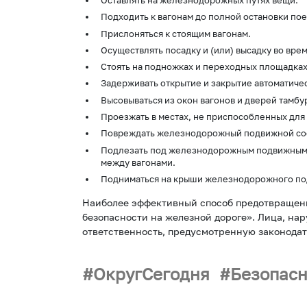
Оставлять на железнодорожных путях вещи.
Подходить к вагонам до полной остановки пое
Прислоняться к стоящим вагонам.
Осуществлять посадку и (или) высадку во вре
Стоять на подножках и переходных площадках
Задерживать открытие и закрытие автоматичес
Высовываться из окон вагонов и дверей тамбу
Проезжать в местах, не приспособленных для
Повреждать железнодорожный подвижной сос
Подлезать под железнодорожным подвижным с
между вагонами.
Подниматься на крыши железнодорожного под
Наиболее эффективный способ предотвращен
безопасности на железной дороге». Лица, н
ответственность, предусмотренную законода
ОкругСегодня
Безопасн