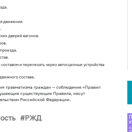
зда.
мя движения.
.
ких дверей вагонов.
ров.
 проезда.
тав.
оставом и перелезать через автосцепные устройства
вижного состава.
ия травматизма граждан — соблюдение «Правил
арушающие существующие Правила, несут
тельством Российской Федерации.
ость
РЖД