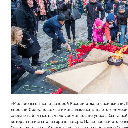
«Миллионы сынов и дочерей России отдали свои жизни. В
деревни Солманово, чьи имена высечены на этом мемори
сложно найти места, чьих уроженцев не унесла бы та во
которая не испытала горечь потерь. Наши предки отстоял
Отстояли нашу свободу и наше право на счастливое буду