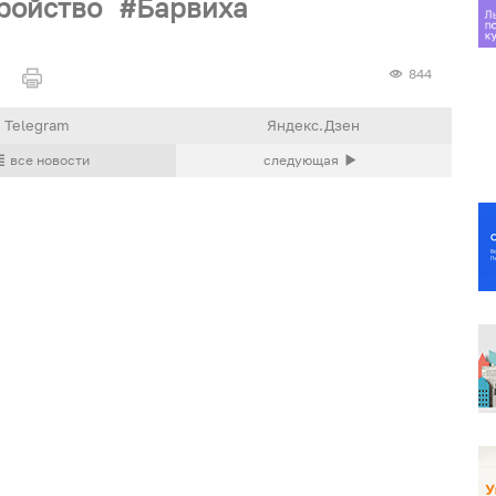
ройство
Барвиха
844