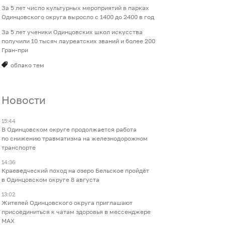
За 5 лет число культурных мероприятий в парках
Одинцовского округа выросло с 1400 до 2400 в год
За 5 лет ученики Одинцовских школ искусства
получили 10 тысяч лауреатских званий и более 200
Гран-при
облако тем
Новости
15:44
В Одинцовском округе продолжается работа
по снижению травматизма на железнодорожном
транспорте
14:36
Краеведческий поход на озеро Бельское пройдёт
в Одинцовском округе 8 августа
13:02
Жителей Одинцовского округа приглашают
присоединиться к чатам здоровья в мессенджере
МАХ