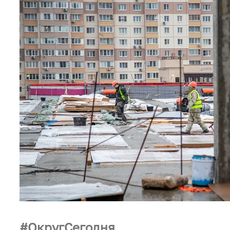
ОкругСегодня