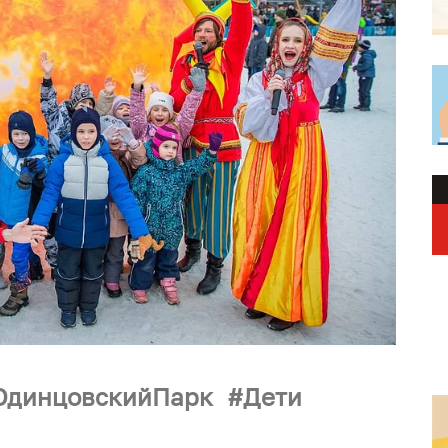
ОдинцовскийПарк
Дети