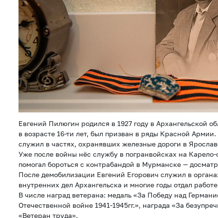
Евгений Пилюгин родился в 1927 году в Архангельской обл
в возрасте 16-ти лет, был призван в ряды Красной Армии
служил в частях, охранявших железные дороги в Ярослав
Уже после войны нёс службу в погранвойсках на Карело-
помогал бороться с контрабандой в Мурманске — досмат
После демобилизации Евгений Егорович служил в орган
внутренних дел Архангельска и многие годы отдал работе
В числе наград ветерана: медаль «За Победу над Германи
Отечественной войне 1941-1945гг.», награда «За безупре
«Ветеран труда».