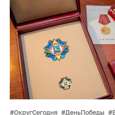
ОкругСегодня
ДеньПобеды