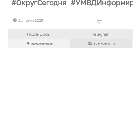
ОкругСегодня
УМВДИнформир
2 апреля 2025