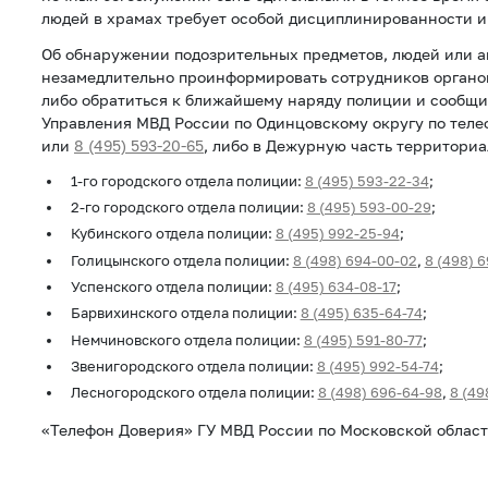
людей в храмах требует особой дисциплинированности и
Об обнаружении подозрительных предметов, людей или 
незамедлительно проинформировать сотрудников органов
либо обратиться к ближайшему наряду полиции и сообщи
Управления МВД России по Одинцовскому округу по тел
или
8 (495) 593-20-65
, либо в Дежурную часть территориа
1-го городского отдела полиции:
8 (495) 593-22-34
;
2-го городского отдела полиции:
8 (495) 593-00-29
;
Кубинского отдела полиции:
8 (495) 992-25-94
;
Голицынского отдела полиции:
8 (498) 694-00-02
,
8 (498) 
Успенского отдела полиции:
8 (495) 634-08-17
;
Барвихинского отдела полиции:
8 (495) 635-64-74
;
Немчиновского отдела полиции:
8 (495) 591-80-77
;
Звенигородского отдела полиции:
8 (495) 992-54-74
;
Лесногородского отдела полиции:
8 (498) 696-64-98
,
8 (49
«Телефон Доверия» ГУ МВД России по Московской облас