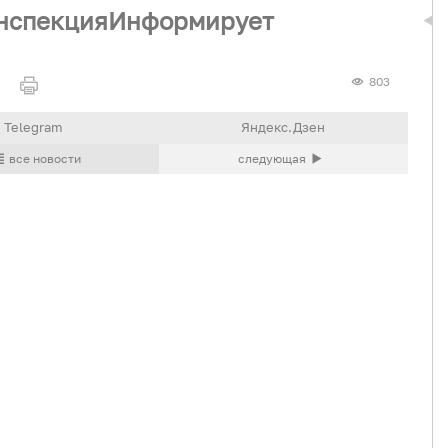
инспекцияИнформирует
803