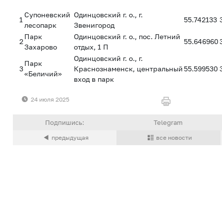
Супоневский
Одинцовский г. о., г.
1
55.742133
лесопарк
Звенигород
Парк
Одинцовский г. о., пос. Летний
2
55.646960
Захарово
отдых, 1 П
Одинцовский г. о., г.
Парк
3
Краснознаменск, центральный
55.599530
«Беличий»
вход в парк
24 июля 2025