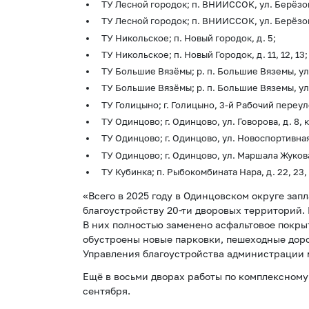
ТУ Лесной городок; п. ВНИИССОК, ул. Берёзова
ТУ Лесной городок; п. ВНИИССОК, ул. Берёзовая
ТУ Никольское; п. Новый городок, д. 5;
ТУ Никольское; п. Новый Городок, д. 11, 12, 13;
ТУ Большие Вязёмы; р. п. Большие Вяземы, ул.
ТУ Большие Вязёмы; р. п. Большие Вяземы, ул.
ТУ Голицыно; г. Голицыно, 3-й Рабочий переуло
ТУ Одинцово; г. Одинцово, ул. Говорова, д. 8, ко
ТУ Одинцово; г. Одинцово, ул. Новоспортивная, 
ТУ Одинцово; г. Одинцово, ул. Маршала Жукова, д.
ТУ Кубинка; п. Рыбокомбината Нара, д. 22, 23, 
«Всего в 2025 году в Одинцовском округе за
благоустройству 20-ти дворовых территорий. 
В них полностью заменено асфальтовое покры
обустроены новые парковки, пешеходные дор
Управления благоустройства администрации 
Ещё в восьми дворах работы по комплексному
сентября.