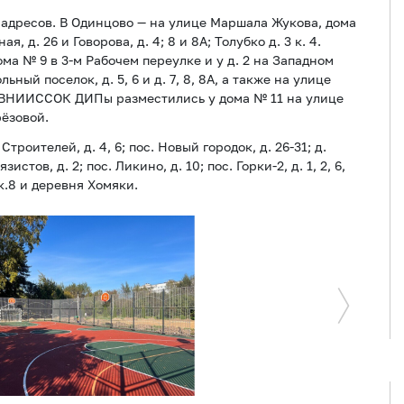
адресов. В Одинцово — на улице Маршала Жукова, дома
ая, д. 26 и Говорова, д. 4; 8 и 8А; Толубко д. 3 к. 4.
ма № 9 в 3-м Рабочем переулке и у д. 2 на Западном
ный поселок, д. 5, 6 и д. 7, 8, 8А, а также на улице
сёлке ВНИИССОК ДИПы разместились у дома № 11 на улице
рёзовой.
троителей, д. 4, 6; пос. Новый городок, д. 26-31; д.
зистов, д. 2; пос. Ликино, д. 10; пос. Горки-2, д. 1, 2, 6,
 к.8 и деревня Хомяки.