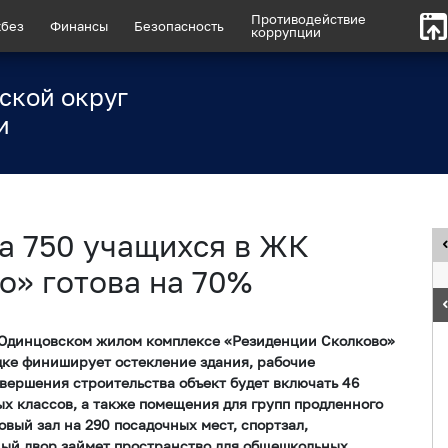
Противодействие
без
Финансы
Безопасность
коррупции
ской округ
и
а 750 учащихся в ЖК
о» готова на 70%
 Одинцовском жилом комплексе «Резиденции Сколково»
дке финиширует остекление здания, рабочие
авершения строительства объект будет включать 46
х классов, а также помещения для групп продленного
овый зал на 290 посадочных мест, спортзал,
ный двор займет пространство для общешкольных