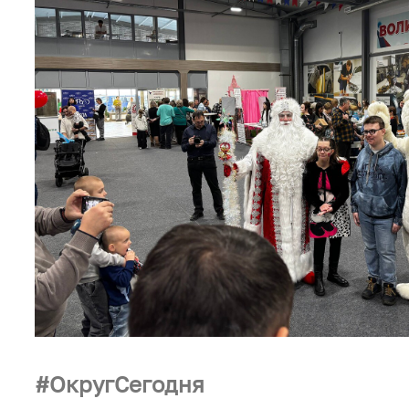
ОкругСегодня