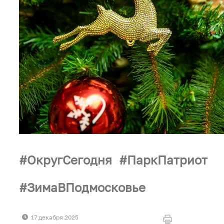
ОкругСегодня
ПаркПатриот
ЗимаВПодмосковье
17 декабря 2025