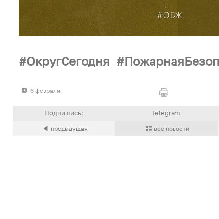
ОкругСегодня
ПожарнаяБезоп
6 февраля